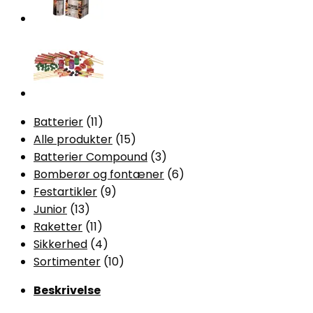
Sortiment
Fyrværkeri
antal
11
Batterier
11
varer
15
Alle produkter
15
varer
3
Batterier Compound
3
varer
6
Bomberør og fontæner
6
9
varer
Festartikler
9
13
varer
Junior
13
varer
11
Raketter
11
varer
4
Sikkerhed
4
varer
10
Sortimenter
10
varer
Beskrivelse