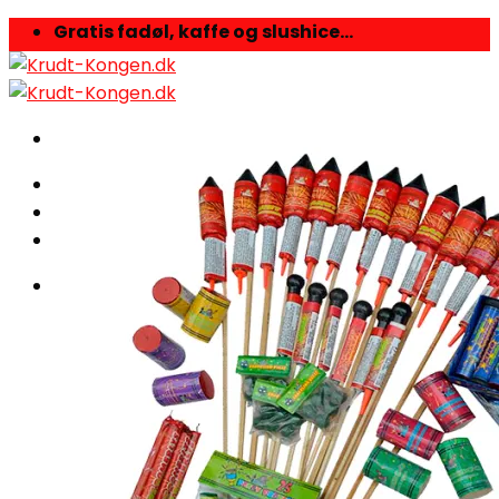
Skip
Gratis fadøl, kaffe og slushice...
to
content
Kurv /
0,00
kr.