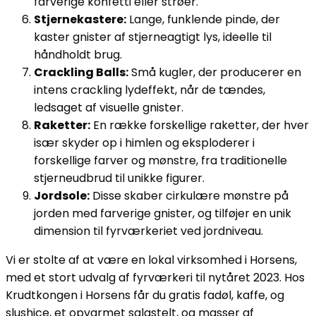
farverige konfetti eller strøer.
Stjernekastere:
Lange, funklende pinde, der
kaster gnister af stjerneagtigt lys, ideelle til
håndholdt brug.
Crackling Balls:
Små kugler, der producerer en
intens crackling lydeffekt, når de tændes,
ledsaget af visuelle gnister.
Raketter:
En række forskellige raketter, der hver
især skyder op i himlen og eksploderer i
forskellige farver og mønstre, fra traditionelle
stjerneudbrud til unikke figurer.
Jordsole:
Disse skaber cirkulære mønstre på
jorden med farverige gnister, og tilføjer en unik
dimension til fyrværkeriet ved jordniveau.
Vi er stolte af at være en lokal virksomhed i Horsens,
med et stort udvalg af fyrværkeri til nytåret 2023. Hos
Krudtkongen i Horsens får du gratis fadøl, kaffe, og
slushice, et opvarmet salgstelt, og masser af