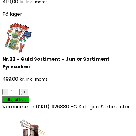
499,00
kr.
Inkl. moms
På lager
Nr.22 – Guld Sortiment – Junior Sortiment
Fyrværkeri
499,00
kr.
Inkl. moms
Nr.22
-
Tilføj til kurv
Guld
Varenummer (SKU):
9268801-C
Kategori:
Sortimenter
Sortiment
-
Junior