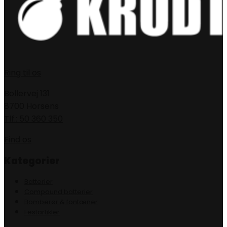
Ring til os
Bollervej 131
8700 Horsens
Tlf.: 50 360 350
Find os
Kategorier
Batterier
Compound batterier
Bomberør & fontæner
Festartikler