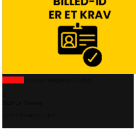
SITEMAP
Handels betingelser
Cookies
©
2026 UX Themes
Terms
Privacy
Cookies