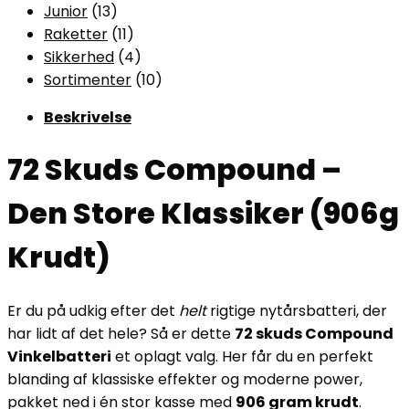
13
varer
Junior
13
varer
11
Raketter
11
varer
4
Sikkerhed
4
varer
10
Sortimenter
10
varer
Beskrivelse
72 Skuds Compound –
Den Store Klassiker (906g
Krudt)
Er du på udkig efter det
helt
rigtige nytårsbatteri, der
har lidt af det hele? Så er dette
72 skuds Compound
Vinkelbatteri
et oplagt valg. Her får du en perfekt
blanding af klassiske effekter og moderne power,
pakket ned i én stor kasse med
906 gram krudt
.