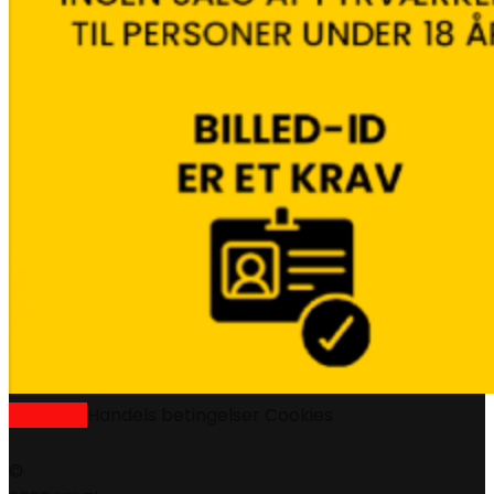
SITEMAP
Handels betingelser
Cookies
©