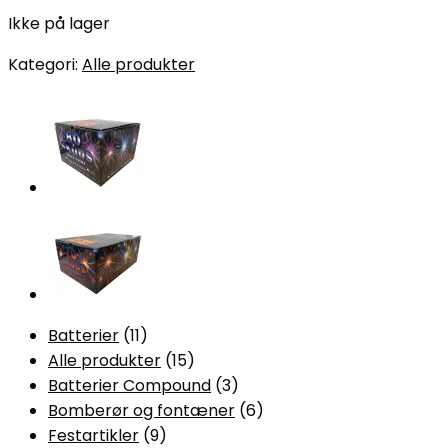
Ikke på lager
Kategori:
Alle produkter
11
Batterier
11
varer
15
Alle produkter
15
varer
3
Batterier Compound
3
varer
6
Bomberør og fontæner
6
9
varer
Festartikler
9