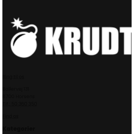
Ring til os
Bollervej 131
8700 Horsens
Tlf.: 50 360 350
Find os
Kategorier