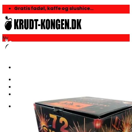
Skip
Gratis fadøl, kaffe og slushice...
to
content
Ny
Kurv /
0,00
kr.