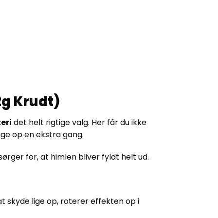
2g Krudt)
eri
det helt rigtige valg. Her får du ikke
igge op en ekstra gang.
rger for, at himlen bliver fyldt helt ud.
 at skyde lige op, roterer effekten op i