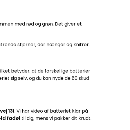
sammen med rød og grøn. Det giver et
itrende stjerner, der hænger og knitrer.
vilket betyder, at de forskellige batterier
eriet sig selv, og du kan nyde de 80 skud
ej 131
. Vi har video af batteriet klar på
ld fadøl
til dig, mens vi pakker dit krudt.