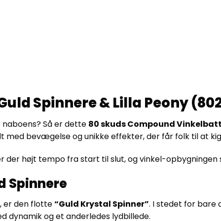
ld Spinnere & Lilla Peony (80
ner naboens? Så er dette
80 skuds Compound Vinkelbatt
dt med bevægelse og unikke effekter, der får folk til at k
 der højt tempo fra start til slut, og vinkel-opbygningen sø
d Spinnere
, er den flotte
“Guld Krystal Spinner”
. I stedet for bare
fed dynamik og et anderledes lydbillede.