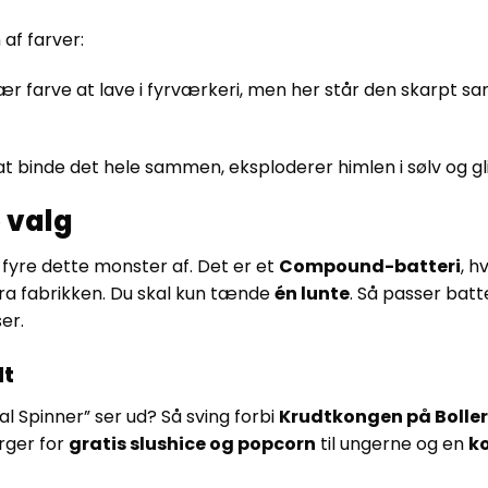
af farver:
vær farve at lave i fyrværkeri, men her står den skarpt 
at binde det hele sammen, eksploderer himlen i sølv og gl
 valg
fyre dette monster af. Det er et
Compound-batteri
, h
ra fabrikken. Du skal kun tænde
én lunte
. Så passer batt
er.
lt
al Spinner” ser ud? Så sving forbi
Krudtkongen på Bollerv
rger for
gratis slushice og popcorn
til ungerne og en
ko