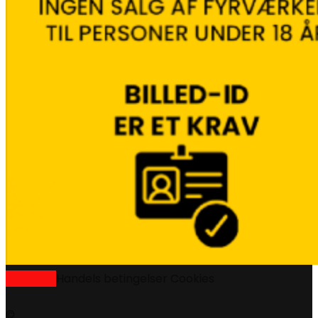
SITEMAP
Handels betingelser
Cookies
©