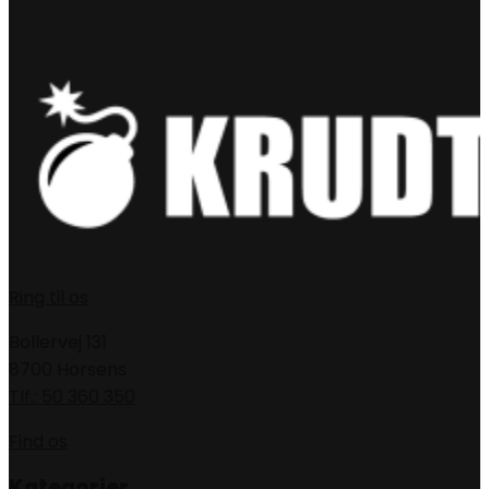
Ring til os
Bollervej 131
8700 Horsens
Tlf.: 50 360 350
Find os
Kategorier