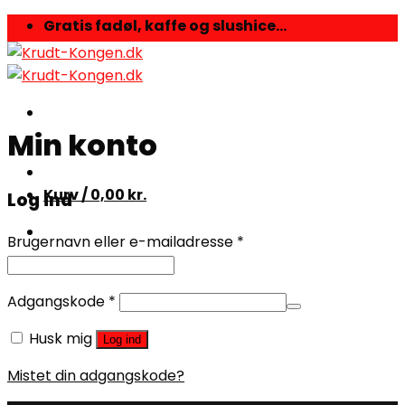
Skip
Gratis fadøl, kaffe og slushice...
to
content
Min konto
Kurv /
0,00
kr.
Log ind
Brugernavn eller e-mailadresse
*
Adgangskode
*
Husk mig
Log ind
Mistet din adgangskode?