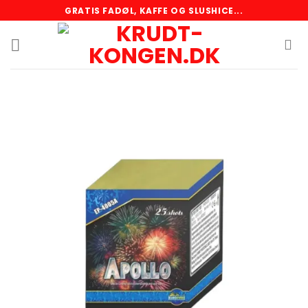
Skip
GRATIS FADØL, KAFFE OG SLUSHICE...
to
content