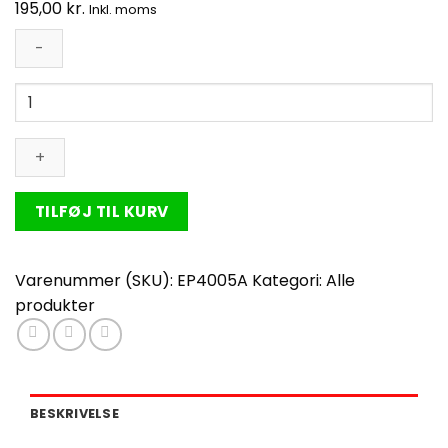
195,00
kr.
Inkl. moms
Nr.11
-
25
skuds
Apollo
batteri
TILFØJ TIL KURV
-
25
mm.
Varenummer (SKU):
EP4005A
Kategori:
Alle
rør
produkter
antal
BESKRIVELSE